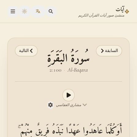
نتقل إلى محدد الآية
نتقل إلى المحتوى الرئيسي
آيات
❖
oggle theme
منشئ صور آيات القرآن الكريم
السابقة
التالية
سُورَةُ البَقَرَةِ
2:100
·
Al-Baqara
مشاري العفاسي
أَوَكُلَّمَا عَاهَدُوا عَهْدًا نَبَذَهُ فَرِيقٌ مِنْهُمْ ۚ