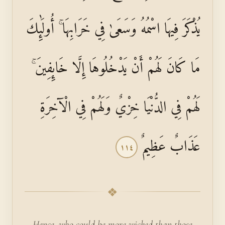
يُذْكَرَ فِيهَا اسْمُهُ وَسَعَىٰ فِي خَرَابِهَا ۚ أُولَٰئِكَ
مَا كَانَ لَهُمْ أَنْ يَدْخُلُوهَا إِلَّا خَائِفِينَ ۚ
لَهُمْ فِي الدُّنْيَا خِزْيٌ وَلَهُمْ فِي الْآخِرَةِ
عَذَابٌ عَظِيمٌ
١١٤
❖
Hence, who could be more wicked than those