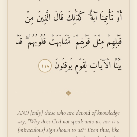
أَوْ تَأْتِينَا آيَةٌ ۗ كَذَٰلِكَ قَالَ الَّذِينَ مِنْ
قَبْلِهِمْ مِثْلَ قَوْلِهِمْ ۘ تَشَابَهَتْ قُلُوبُهُمْ ۗ قَدْ
بَيَّنَّا الْآيَاتِ لِقَوْمٍ يُوقِنُونَ
١١٨
❖
AND [only] those who are devoid of knowledge
say, "Why does God not speak unto us, nor is a
[miraculous] sign shown to us?" Even thus, like