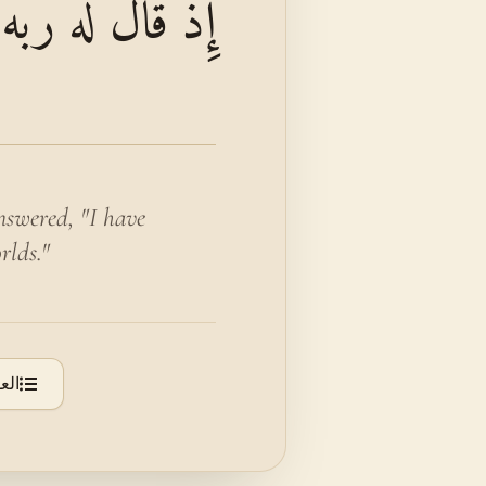
إِذْ قَالَ لَهُ رَبُّه
nswered, "I have
rlds."
الع