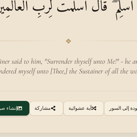
ُ أَسْلِمْ ۖ قَالَ أَسْلَمْتُ لِرَبِّ الْعَالَمِي
❖
ner said to him, "Surrender thyself unto Me!" - he a
ndered myself unto [Thee,] the Sustainer of all the wo
ودة إلى السور
آية عشوائية
مشاركة
إنشاء صو