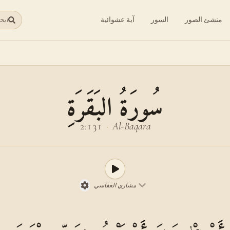
منشئ الصور
السور
آية عشوائية
ابح
سُورَةُ البَقَرَةِ
2:131
·
Al-Baqara
مشاري العفاسي