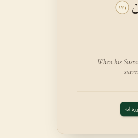
نَ
١٣١
When his Sustai
surre
رة آية