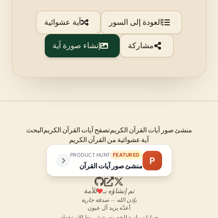
العودة إلى السور
آية عشوائية
مشاركة
إنشاء صورة آية
منشئ صور آيات القرآن الكريم
تصفح آيات القرآن الكريم
البحث
آية عشوائية من القرآن الكريم
PRODUCT HUNT
FEATURED
P
منشئ صور آيات القرآن
تم إنشاؤه بـ
للأمة
بإذن الله — صدقة جارية
أعدّه يزيد آل عيون
حولنا
·
سياسة الخصوصية
·
شروط الاستخدام