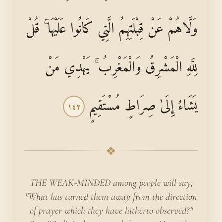
وَلَّاهُمْ عَنْ قِبْلَتِهِمُ الَّتِي كَانُوا عَلَيْهَا ۚ قُلْ
لِلَّهِ الْمَشْرِقُ وَالْمَغْرِبُ ۚ يَهْدِي مَنْ
يَشَاءُ إِلَىٰ صِرَاطٍ مُسْتَقِيمٍ
١٤٢
❖
THE WEAK-MINDED among people will say,
"What has turned them away from the direction
of prayer which they have hitherto observed?"