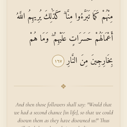
مِنْهُمْ كَمَا تَبَرَّءُوا مِنَّا ۗ كَذَٰلِكَ يُرِيهِمُ اللَّهُ
أَعْمَالَهُمْ حَسَرَاتٍ عَلَيْهِمْ ۖ وَمَا هُمْ
بِخَارِجِينَ مِنَ النَّارِ
١٦٧
❖
And then those followers shall say: "Would that
we had a second chance [in life], so that we could
disown them as they have disowned us!" Thus