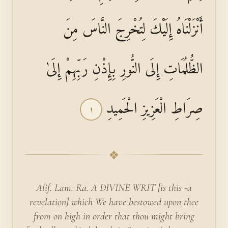
أَنْزَلْنَاهُ إِلَيْكَ لِتُخْرِجَ النَّاسَ مِنَ
الظُّلُمَاتِ إِلَى النُّورِ بِإِذْنِ رَبِّهِمْ إِلَىٰ
صِرَاطِ الْعَزِيزِ الْحَمِيدِ
١
❖
Alif. Lam. Ra. A DIVINE WRIT [is this -a
revelation] which We have bestowed upon thee
from on high in order that thou might bring