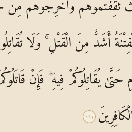
ثُ ثَقِفْتُمُوهُمْ وَأَخْرِجُوهُمْ مِنْ 
ِتْنَةُ أَشَدُّ مِنَ الْقَتْلِ ۚ وَلَا تُقَاتِلُ
حَتَّىٰ يُقَاتِلُوكُمْ فِيهِ ۖ فَإِنْ قَاتَلُوكُمْ
ْكَافِرِينَ
١٩١