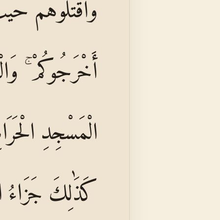
وَاقْتُلُوهُمْ حَيْ
أَخْرَجُوكُمْ ۚ وَالْف
الْمَسْجِدِ الْحَرَامِ 
كَذَٰلِكَ جَزَاءُ ال