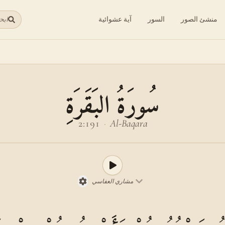
منشئ الصور
السور
آية عشوائية
ابح
سُورَةُ البَقَرَةِ
2:191
·
Al-Baqara
مشاري العفاسي