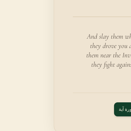
And slay them wh
they drove you a
them near the Invi
they fight again
رة آية