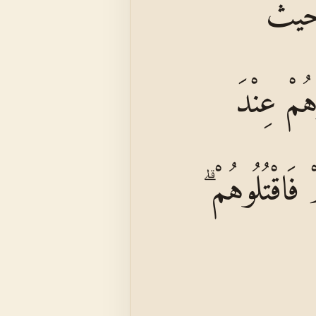
حَيْثُ
وهُمْ عِنْدَ
 فَاقْتُلُوهُمْ ۗ