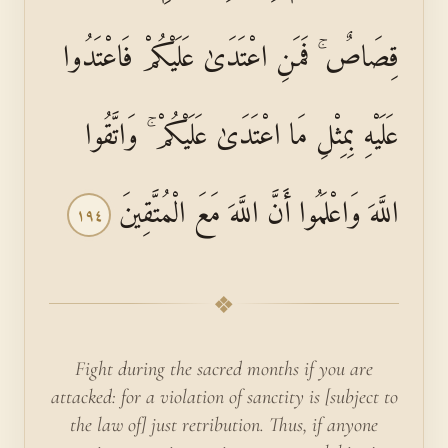
قِصَاصٌ ۚ فَمَنِ اعْتَدَىٰ عَلَيْكُمْ فَاعْتَدُوا
عَلَيْهِ بِمِثْلِ مَا اعْتَدَىٰ عَلَيْكُمْ ۚ وَاتَّقُوا
اللَّهَ وَاعْلَمُوا أَنَّ اللَّهَ مَعَ الْمُتَّقِينَ
١٩٤
❖
Fight during the sacred months if you are
attacked: for a violation of sanctity is [subject to
the law of] just retribution. Thus, if anyone