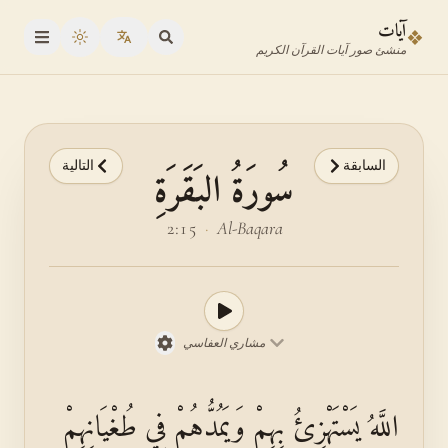
نتقل إلى محدد الآية
نتقل إلى المحتوى الرئيسي
آيات
❖
oggle theme
منشئ صور آيات القرآن الكريم
السابقة
التالية
سُورَةُ البَقَرَةِ
2:15
·
Al-Baqara
مشاري العفاسي
اللَّهُ يَسْتَهْزِئُ بِهِمْ وَيَمُدُّهُمْ فِي طُغْيَانِهِمْ