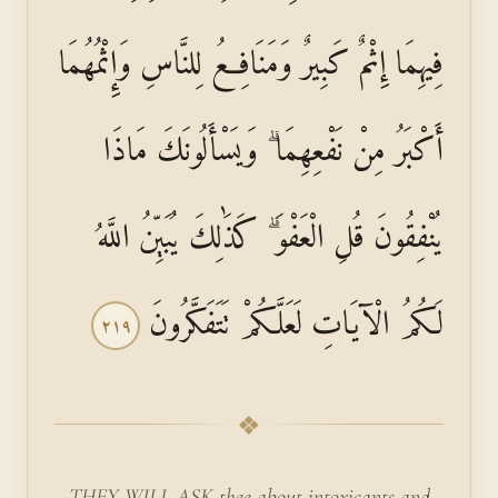
فِيهِمَا إِثْمٌ كَبِيرٌ وَمَنَافِعُ لِلنَّاسِ وَإِثْمُهُمَا
أَكْبَرُ مِنْ نَفْعِهِمَا ۗ وَيَسْأَلُونَكَ مَاذَا
يُنْفِقُونَ قُلِ الْعَفْوَ ۗ كَذَٰلِكَ يُبَيِّنُ اللَّهُ
لَكُمُ الْآيَاتِ لَعَلَّكُمْ تَتَفَكَّرُونَ
٢١٩
❖
THEY WILL ASK thee about intoxicants and