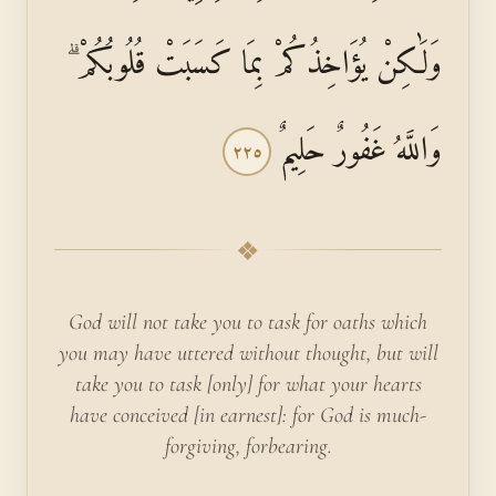
وَلَٰكِنْ يُؤَاخِذُكُمْ بِمَا كَسَبَتْ قُلُوبُكُمْ ۗ
وَاللَّهُ غَفُورٌ حَلِيمٌ
٢٢٥
❖
God will not take you to task for oaths which
you may have uttered without thought, but will
take you to task [only] for what your hearts
have conceived [in earnest]: for God is much-
forgiving, forbearing.