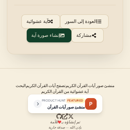
العودة إلى السور
آية عشوائية
مشاركة
إنشاء صورة آية
منشئ صور آيات القرآن الكريم
تصفح آيات القرآن الكريم
البحث
آية عشوائية من القرآن الكريم
PRODUCT HUNT
FEATURED
P
منشئ صور آيات القرآن
تم إنشاؤه بـ
للأمة
بإذن الله — صدقة جارية