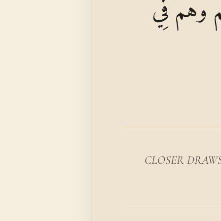
ُمْ وَهُمْ فِي
CLOSER DRAWS unt