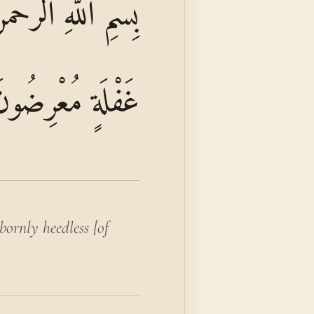
بِسْمِ اللَّهِ الرَّح
غَفْلَةٍ مُعْرِضُون
rnly heedless [of