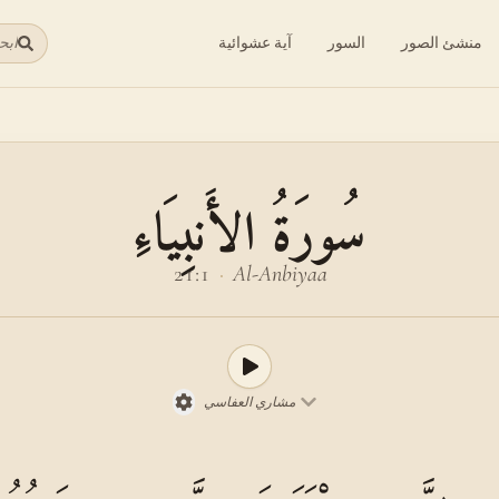
منشئ الصور
السور
آية عشوائية
ابح
سُورَةُ الأَنبِيَاءِ
21:1
·
Al-Anbiyaa
مشاري العفاسي