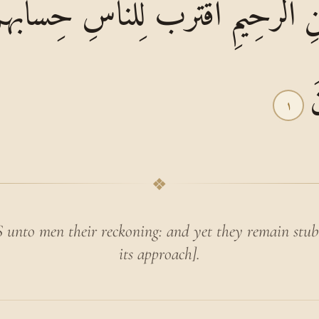
ْمَٰنِ الرَّحِيمِ اقْتَرَبَ لِلنَّاسِ حِسَابُه
َ
١
❖
o men their reckoning: and yet they remain stubbo
its approach].