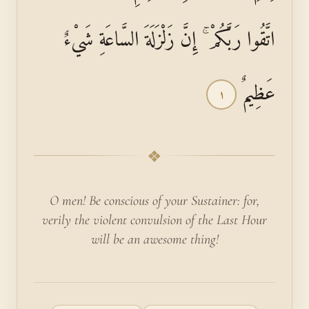
اتَّقُوا رَبَّكُمْ ۚ إِنَّ زَلْزَلَةَ السَّاعَةِ شَيْءٌ
عَظِيمٌ
١
❖
O men! Be conscious of your Sustainer: for,
verily the violent convulsion of the Last Hour
will be an awesome thing!