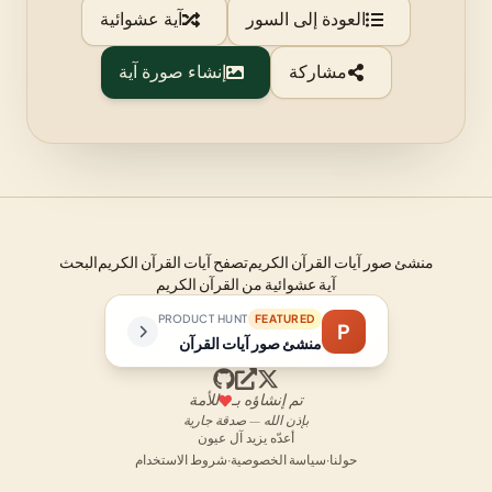
العودة إلى السور
آية عشوائية
مشاركة
إنشاء صورة آية
منشئ صور آيات القرآن الكريم
تصفح آيات القرآن الكريم
البحث
آية عشوائية من القرآن الكريم
PRODUCT HUNT
FEATURED
P
منشئ صور آيات القرآن
تم إنشاؤه بـ
للأمة
بإذن الله — صدقة جارية
أعدّه يزيد آل عيون
حولنا
·
سياسة الخصوصية
·
شروط الاستخدام