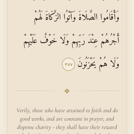
وَأَقَامُوا الصَّلَاةَ وَآتَوُا الزَّكَاةَ لَهُمْ
أَجْرُهُمْ عِنْدَ رَبِّهِمْ وَلَا خَوْفٌ عَلَيْهِمْ
وَلَا هُمْ يَحْزَنُونَ
٢٧٧
❖
Verily, those who have attained to faith and do
good works, and are constant in prayer, and
dispense charity - they shall have their reward