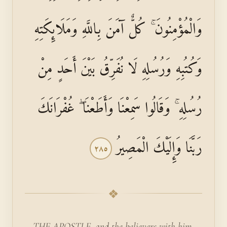
وَالْمُؤْمِنُونَ ۚ كُلٌّ آمَنَ بِاللَّهِ وَمَلَائِكَتِهِ
وَكُتُبِهِ وَرُسُلِهِ لَا نُفَرِّقُ بَيْنَ أَحَدٍ مِنْ
رُسُلِهِ ۚ وَقَالُوا سَمِعْنَا وَأَطَعْنَا ۖ غُفْرَانَكَ
رَبَّنَا وَإِلَيْكَ الْمَصِيرُ
٢٨٥
❖
THE APOSTLE, and the believers with him,