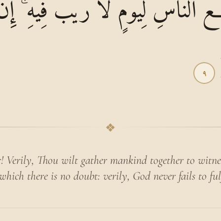
ِعُ النَّاسِ لِيَوْمٍ لَا رَيْبَ فِيهِ ۚ إِنَّ 
٩
❖
! Verily, Thou wilt gather mankind together to witn
which there is no doubt: verily, God never fails to ful