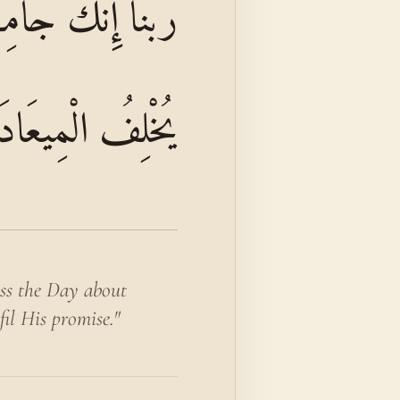
رَبَّنَا إِنَّكَ جَام
يُخْلِفُ الْمِيعَادَ
ess the Day about
fil His promise."