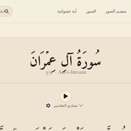
منشئ الصور
السور
آية عشوائية
ابح
سُورَةُ آلِ عِمۡرَانَ
3:9
·
Aal-i-Imraan
مشاري العفاسي