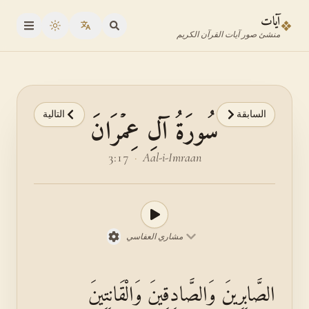
نتقل إلى محدد الآية
نتقل إلى المحتوى الرئيسي
آيات
❖
oggle theme
منشئ صور آيات القرآن الكريم
السابقة
التالية
سُورَةُ آلِ عِمۡرَانَ
3:17
·
Aal-i-Imraan
مشاري العفاسي
الصَّابِرِينَ وَالصَّادِقِينَ وَالْقَانِتِينَ