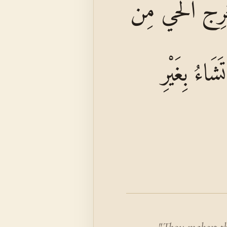
ُخْرِجُ الْحَيَّ مِنَ
َاءُ بِغَيْرِ