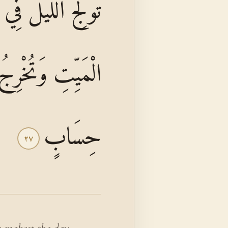
تُولِجُ اللَّيْلَ فِي ا
الْمَيِّتِ وَتُخْرِجُ
حِسَابٍ
٢٧