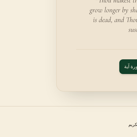
"Thou makest th
grow longer by sho
is dead, and Thou
sus
رة آية
كريم