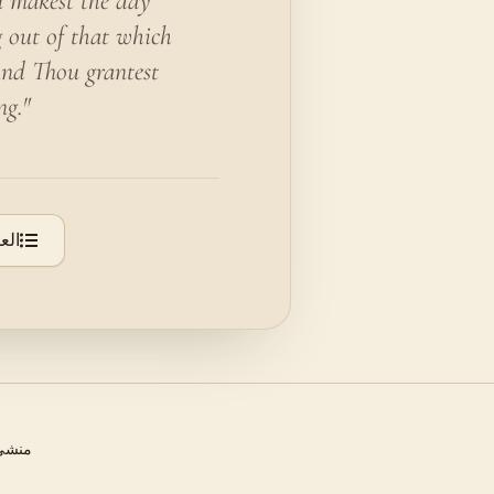
u makest the day
g out of that which
 And Thou grantest
ng."
الع
منشئ 