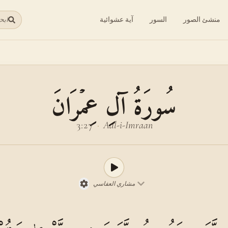
منشئ الصور
السور
آية عشوائية
ابح
سُورَةُ آلِ عِمۡرَانَ
3:27
·
Aal-i-Imraan
مشاري العفاسي