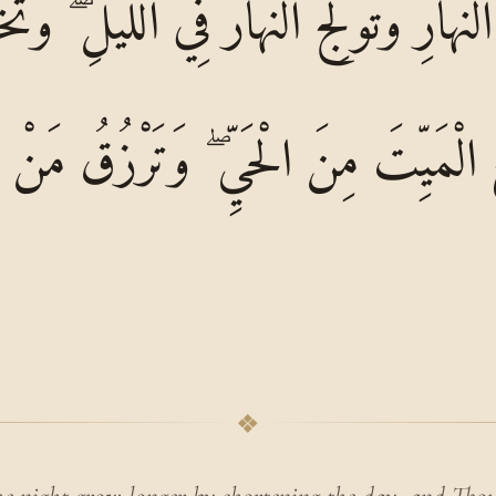
لنَّهَارِ وَتُولِجُ النَّهَارَ فِي اللَّيْلِ ۖ وَت
 الْمَيِّتَ مِنَ الْحَيِّ ۖ وَتَرْزُقُ مَنْ تَش
❖