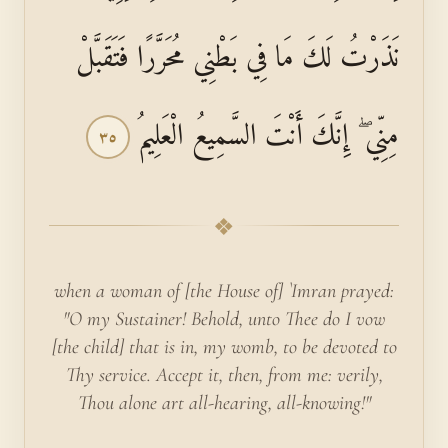
نَذَرْتُ لَكَ مَا فِي بَطْنِي مُحَرَّرًا فَتَقَبَّلْ
مِنِّي ۖ إِنَّكَ أَنْتَ السَّمِيعُ الْعَلِيمُ
٣٥
❖
when a woman of [the House of] `Imran prayed:
"O my Sustainer! Behold, unto Thee do I vow
[the child] that is in, my womb, to be devoted to
Thy service. Accept it, then, from me: verily,
Thou alone art all-hearing, all-knowing!"