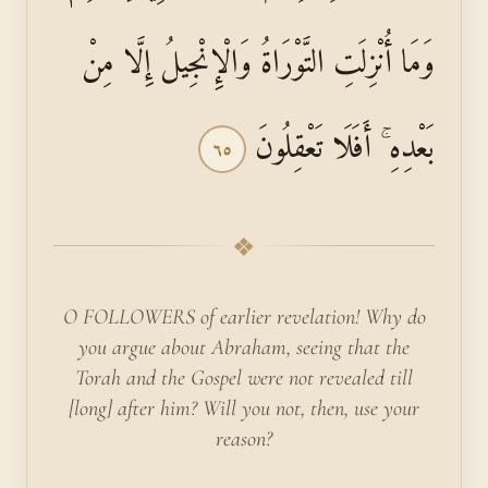
وَمَا أُنْزِلَتِ التَّوْرَاةُ وَالْإِنْجِيلُ إِلَّا مِنْ
بَعْدِهِ ۚ أَفَلَا تَعْقِلُونَ
٦٥
❖
O FOLLOWERS of earlier revelation! Why do
you argue about Abraham, seeing that the
Torah and the Gospel were not revealed till
[long] after him? Will you not, then, use your
reason?