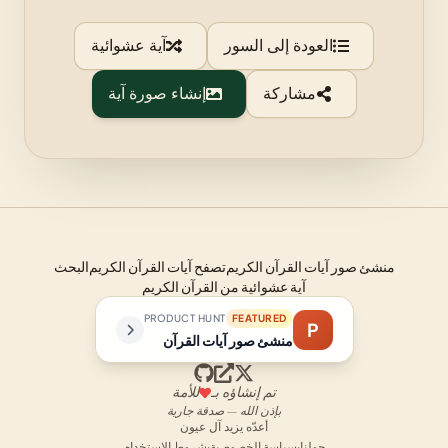
العودة إلى السور
آية عشوائية
مشاركة
إنشاء صورة آية
منشئ صور آيات القرآن الكريم
تصفح آيات القرآن الكريم
البحث
آية عشوائية من القرآن الكريم
PRODUCT HUNT
FEATURED
P
منشئ صور آيات القرآن
تم إنشاؤه بـ
للأمة
بإذن الله — صدقة جارية
أعدّه يزيد آل عيون
حولنا
·
سياسة الخصوصية
·
شروط الاستخدام