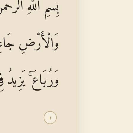
بِسْمِ اللَّهِ الرَّحْ
وَالْأَرْضِ جَاعِلِ
وَرُبَاعَ ۚ يَزِيدُ فِ
١