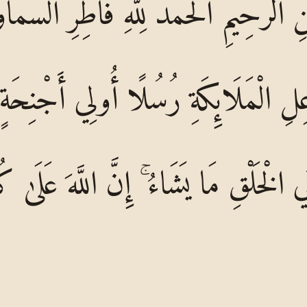
مَٰنِ الرَّحِيمِ الْحَمْدُ لِلَّهِ فَاطِرِ السَّم
 الْمَلَائِكَةِ رُسُلًا أُولِي أَجْنِحَةٍ 
ي الْخَلْقِ مَا يَشَاءُ ۚ إِنَّ اللَّهَ عَلَىٰ 