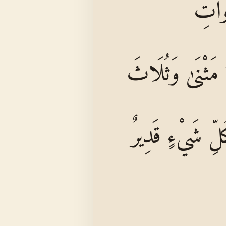
َاوَاتِ
مَثْنَىٰ وَثُلَاثَ
كُلِّ شَيْءٍ قَدِيرٌ