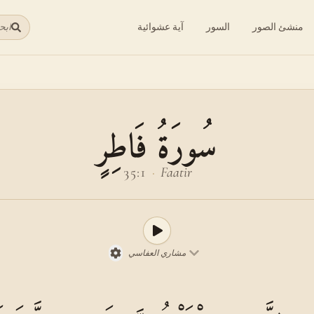
منشئ الصور
السور
آية عشوائية
ابح
سُورَةُ فَاطِرٍ
35:1
·
Faatir
مشاري العفاسي