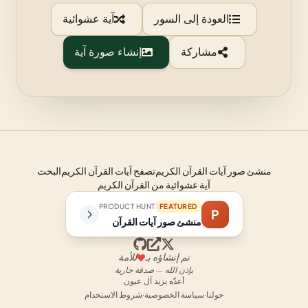
العودة إلى السور
آية عشوائية
مشاركة
إنشاء صورة آية
منشئ صور آيات القرآن الكريم
تصفح آيات القرآن الكريم
البحث
آية عشوائية من القرآن الكريم
PRODUCT HUNT
FEATURED
P
منشئ صور آيات القرآن
تم إنشاؤه بـ
للأمة
بإذن الله — صدقة جارية
أعدّه يزيد آل عيون
حولنا
·
سياسة الخصوصية
·
شروط الاستخدام