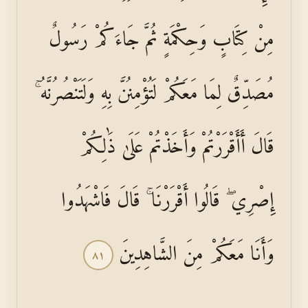
مِنْ كِتَابٍ وَحِكْمَةٍ ثُمَّ جَاءَكُمْ رَسُولٌ
مُصَدِّقٌ لِمَا مَعَكُمْ لَتُؤْمِنُنَّ بِهِ وَلَتَنْصُرُنَّهُ ۚ
قَالَ أَأَقْرَرْتُمْ وَأَخَذْتُمْ عَلَىٰ ذَٰلِكُمْ
إِصْرِي ۖ قَالُوا أَقْرَرْنَا ۚ قَالَ فَاشْهَدُوا
وَأَنَا مَعَكُمْ مِنَ الشَّاهِدِينَ
٨١