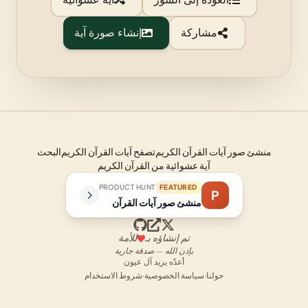
العودة إلى السور
آية عشوائية
مشاركة
إنشاء صورة آية
منشئ صور آيات القرآن الكريم
تصفح آيات القرآن الكريم
البحث
آية عشوائية من القرآن الكريم
PRODUCT HUNT
FEATURED
P
منشئ صور آيات القرآن
تم إنشاؤه بـ
للأمة
بإذن الله — صدقة جارية
أعدّه يزيد آل عيون
حولنا
·
سياسة الخصوصية
·
شروط الاستخدام