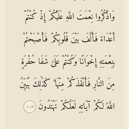
وَاذْكُرُوا نِعْمَتَ اللَّهِ عَلَيْكُمْ إِذْ كُنْتُمْ
أَعْدَاءً فَأَلَّفَ بَيْنَ قُلُوبِكُمْ فَأَصْبَحْتُمْ
بِنِعْمَتِهِ إِخْوَانًا وَكُنْتُمْ عَلَىٰ شَفَا حُفْرَةٍ
مِنَ النَّارِ فَأَنْقَذَكُمْ مِنْهَا ۗ كَذَٰلِكَ يُبَيِّنُ
اللَّهُ لَكُمْ آيَاتِهِ لَعَلَّكُمْ تَهْتَدُونَ
١٠٣