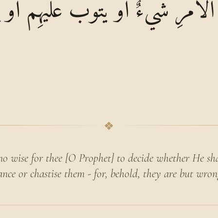
َمْرِ شَيْءٌ أَوْ يَتُوبَ عَلَيْهِمْ أَوْ يُعَذّ
❖
 no wise for thee [O Prophet] to decide whether He sha
ance or chastise them - for, behold, they are but wron