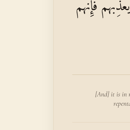
ِبَهُمْ فَإِنَّهُمْ
[And] it is in
repent