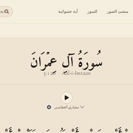
منشئ الصور
السور
آية عشوائية
ابح
سُورَةُ آلِ عِمۡرَانَ
3:128
·
Aal-i-Imraan
مشاري العفاسي