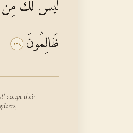
لَيْسَ لَكَ مِنَ الْأ
ظَالِمُونَ
١٢٨
ll accept their
gdoers,