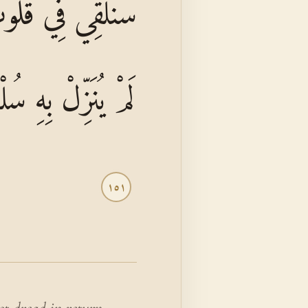
سَنُلْقِي فِي قُلُوب
لَمْ يُنَزِّلْ بِهِ س
١٥١