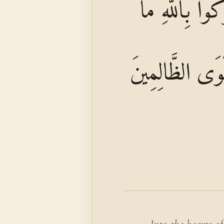
وا بِاللَّهِ مَا
ثْوَى الظَّالِمِينَ