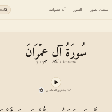
منشئ الصور
السور
آية عشوائية
ابح
سُورَةُ آلِ عِمۡرَانَ
3:151
·
Aal-i-Imraan
مشاري العفاسي