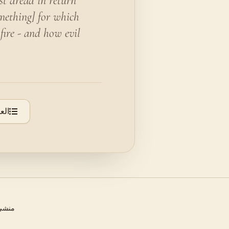
st dread in return
omething] for which
fire - and how evil
الع
منشئ 