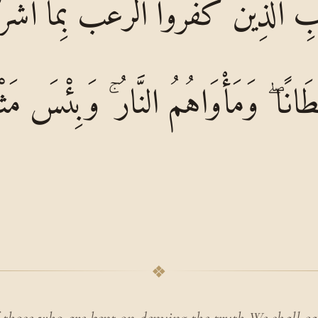
ِ الَّذِينَ كَفَرُوا الرُّعْبَ بِمَا أَشْرَكُ
ُلْطَانًا ۖ وَمَأْوَاهُمُ النَّارُ ۚ وَبِئْسَ مَ
❖