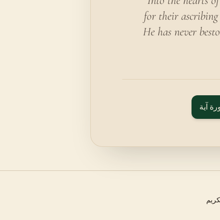
Into the hearts o
for their ascribin
He has never besto
رة آية
كريم