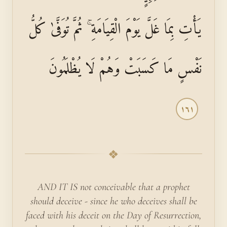
يَأْتِ بِمَا غَلَّ يَوْمَ الْقِيَامَةِ ۚ ثُمَّ تُوَفَّىٰ كُلُّ
نَفْسٍ مَا كَسَبَتْ وَهُمْ لَا يُظْلَمُونَ
١٦١
❖
AND IT IS not conceivable that a prophet
should deceive - since he who deceives shall be
faced with his deceit on the Day of Resurrection,