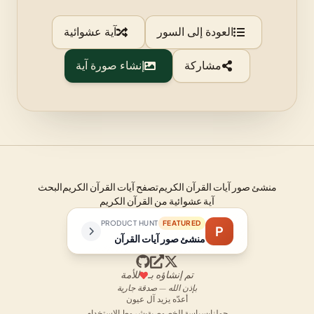
العودة إلى السور
آية عشوائية
مشاركة
إنشاء صورة آية
منشئ صور آيات القرآن الكريم
تصفح آيات القرآن الكريم
البحث
آية عشوائية من القرآن الكريم
PRODUCT HUNT
FEATURED
P
منشئ صور آيات القرآن
تم إنشاؤه بـ
للأمة
بإذن الله — صدقة جارية
أعدّه يزيد آل عيون
حولنا
·
سياسة الخصوصية
·
شروط الاستخدام