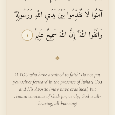
آمَنُوا لَا تُقَدِّمُوا بَيْنَ يَدَيِ اللَّهِ وَرَسُولِهِ ۖ
وَاتَّقُوا اللَّهَ ۚ إِنَّ اللَّهَ سَمِيعٌ عَلِيمٌ
١
❖
O YOU who have attained to faith! Do not put
yourselves forward in the presence of [what] God
and His Apostle [may have ordained], but
remain conscious of God: for, verily, God is all-
hearing, all-knowing!