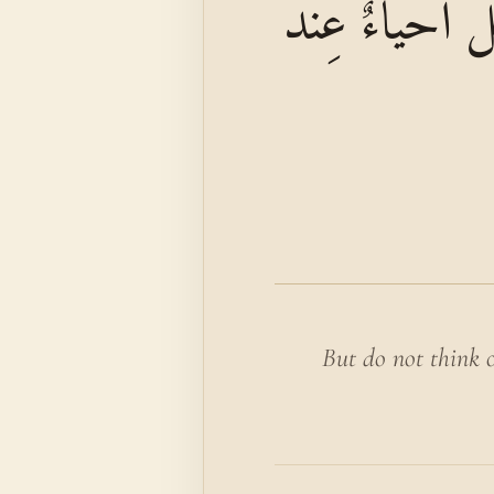
َلْ أَحْيَاءٌ عِنْدَ
But do not think o