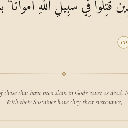
ذِينَ قُتِلُوا فِي سَبِيلِ اللَّهِ أَمْوَاتًا ۚ ب
١٦٩
❖
f those that have been slain in God's cause as dead. N
With their Sustainer have they their sustenance,