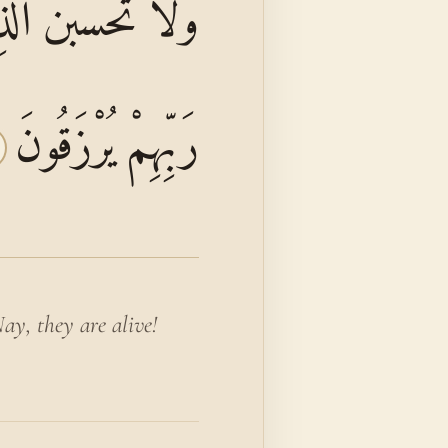
وَلَا تَحْسَبَنَّ الَّ
رَبِّهِمْ يُرْزَقُونَ
ay, they are alive!