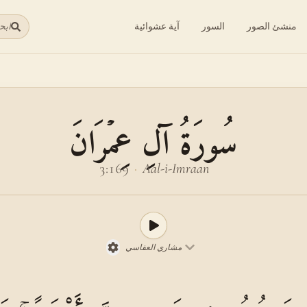
منشئ الصور
السور
آية عشوائية
ابح
سُورَةُ آلِ عِمۡرَانَ
3:169
·
Aal-i-Imraan
مشاري العفاسي