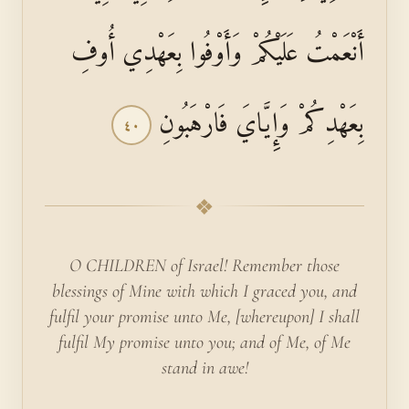
أَنْعَمْتُ عَلَيْكُمْ وَأَوْفُوا بِعَهْدِي أُوفِ
بِعَهْدِكُمْ وَإِيَّايَ فَارْهَبُونِ
٤٠
❖
O CHILDREN of Israel! Remember those
blessings of Mine with which I graced you, and
fulfil your promise unto Me, [whereupon] I shall
fulfil My promise unto you; and of Me, of Me
stand in awe!