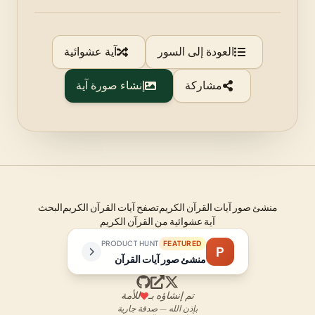
العودة إلى السور
آية عشوائية
مشاركة
إنشاء صورة آية
منشئ صور آيات القرآن الكريم
تصفح آيات القرآن الكريم
البحث
آية عشوائية من القرآن الكريم
PRODUCT HUNT
FEATURED
P
منشئ صور آيات القرآن
تم إنشاؤه بـ
للأمة
بإذن الله — صدقة جارية