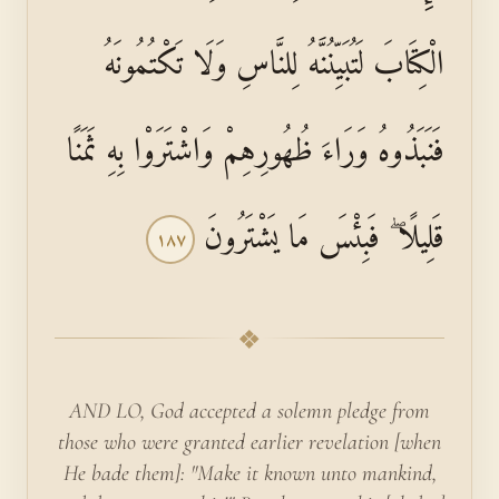
الْكِتَابَ لَتُبَيِّنُنَّهُ لِلنَّاسِ وَلَا تَكْتُمُونَهُ
فَنَبَذُوهُ وَرَاءَ ظُهُورِهِمْ وَاشْتَرَوْا بِهِ ثَمَنًا
قَلِيلًا ۖ فَبِئْسَ مَا يَشْتَرُونَ
١٨٧
❖
AND LO, God accepted a solemn pledge from
those who were granted earlier revelation [when
He bade them]: "Make it known unto mankind,