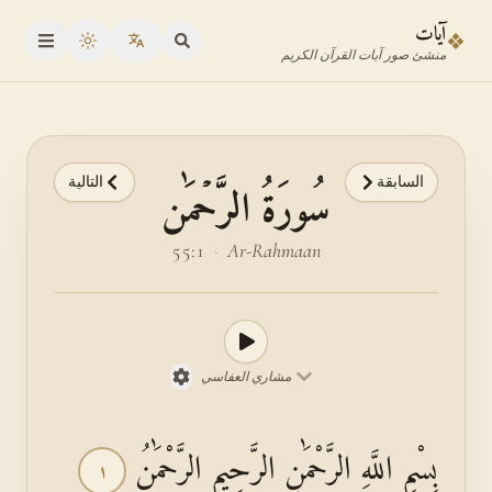
نتقل إلى محدد الآية
نتقل إلى المحتوى الرئيسي
آيات
❖
oggle theme
منشئ صور آيات القرآن الكريم
السابقة
التالية
سُورَةُ الرَّحۡمَٰن
55:1
·
Ar-Rahmaan
مشاري العفاسي
بِسْمِ اللَّهِ الرَّحْمَٰنِ الرَّحِيمِ الرَّحْمَٰنُ
١