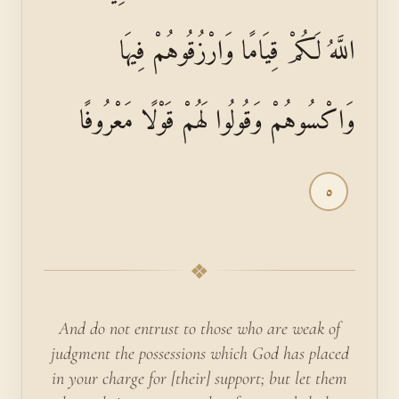
اللَّهُ لَكُمْ قِيَامًا وَارْزُقُوهُمْ فِيهَا
وَاكْسُوهُمْ وَقُولُوا لَهُمْ قَوْلًا مَعْرُوفًا
٥
❖
And do not entrust to those who are weak of
judgment the possessions which God has placed
in your charge for [their] support; but let them