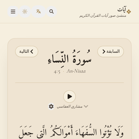
نتقل إلى محدد الآية
نتقل إلى المحتوى الرئيسي
آيات
❖
oggle theme
منشئ صور آيات القرآن الكريم
السابقة
التالية
سُورَةُ النِّسَاءِ
4:5
·
An-Nisaa
مشاري العفاسي
وَلَا تُؤْتُوا السُّفَهَاءَ أَمْوَالَكُمُ الَّتِي جَعَلَ