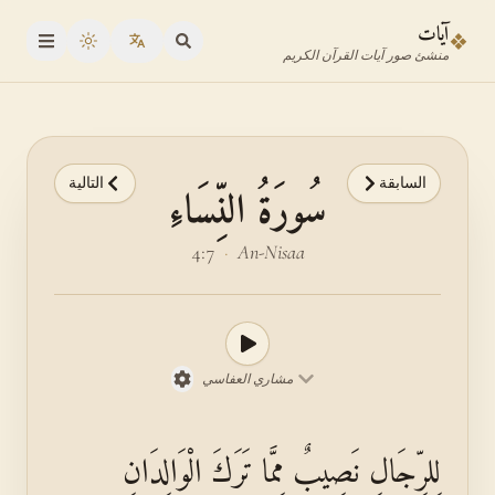
نتقل إلى محدد الآية
نتقل إلى المحتوى الرئيسي
آيات
❖
oggle theme
منشئ صور آيات القرآن الكريم
السابقة
التالية
سُورَةُ النِّسَاءِ
4:7
·
An-Nisaa
مشاري العفاسي
لِلرِّجَالِ نَصِيبٌ مِمَّا تَرَكَ الْوَالِدَانِ