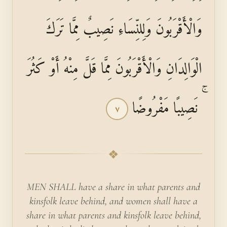
وَالْأَقْرَبُونَ وَلِلنِّسَاءِ نَصِيبٌ مِمَّا تَرَكَ
الْوَالِدَانِ وَالْأَقْرَبُونَ مِمَّا قَلَّ مِنْهُ أَوْ كَثُرَ
ۚ نَصِيبًا مَفْرُوضًا
٧
❖
MEN SHALL have a share in what parents and
kinsfolk leave behind, and women shall have a
share in what parents and kinsfolk leave behind,