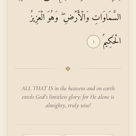
السَّمَاوَاتِ وَالْأَرْضِ ۖ وَهُوَ الْعَزِيزُ
الْحَكِيمُ
١
❖
ALL THAT IS in the heavens and on earth
extols God’s limitless glory: for He alone is
almighty, truly wise!