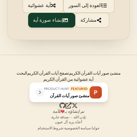
العودة إلى السور
آية عشوائية
مشاركة
إنشاء صورة آية
منشئ صور آيات القرآن الكريم
تصفح آيات القرآن الكريم
البحث
آية عشوائية من القرآن الكريم
PRODUCT HUNT
FEATURED
P
منشئ صور آيات القرآن
تم إنشاؤه بـ
للأمة
بإذن الله — صدقة جارية
أعدّه يزيد آل عيون
حولنا
·
سياسة الخصوصية
·
شروط الاستخدام