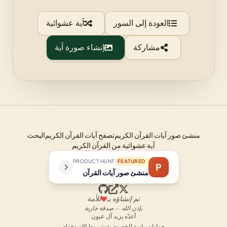
العودة إلى السور
آية عشوائية
مشاركة
إنشاء صورة آية
منشئ صور آيات القرآن الكريم
تصفح آيات القرآن الكريم
البحث
آية عشوائية من القرآن الكريم
PRODUCT HUNT
FEATURED
P
منشئ صور آيات القرآن
تم إنشاؤه بـ
للأمة
بإذن الله — صدقة جارية
أعدّه يزيد آل عيون
حولنا
·
سياسة الخصوصية
·
شروط الاستخدام