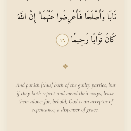
تَابَا وَأَصْلَحَا فَأَعْرِضُوا عَنْهُمَا ۗ إِنَّ اللَّهَ
كَانَ تَوَّابًا رَحِيمًا
١٦
❖
And punish [thus] both of the guilty parties; but
if they both repent and mend their ways, leave
them alone: for, behold, God is an acceptor of
repentance, a dispenser of grace.