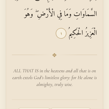
السَّمَاوَاتِ وَمَا فِي الْأَرْضِ ۖ وَهُوَ
الْعَزِيزُ الْحَكِيمُ
١
❖
ALL THAT IS in the heavens and all that is on
earth extols God’s limitless glory: for He alone is
almighty, truly wise.