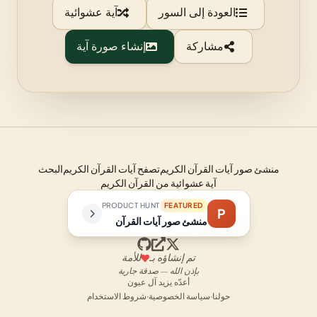
العودة إلى السور
آية عشوائية
مشاركة
إنشاء صورة آية
منشئ صور آيات القرآن الكريم
تصفح آيات القرآن الكريم
البحث
آية عشوائية من القرآن الكريم
PRODUCT HUNT
FEATURED
P
منشئ صور آيات القرآن
تم إنشاؤه بـ
للأمة
بإذن الله — صدقة جارية
أعدّه يزيد آل عيون
حولنا
·
سياسة الخصوصية
·
شروط الاستخدام