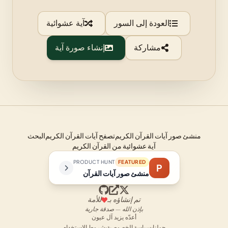
العودة إلى السور
آية عشوائية
مشاركة
إنشاء صورة آية
منشئ صور آيات القرآن الكريم
تصفح آيات القرآن الكريم
البحث
آية عشوائية من القرآن الكريم
PRODUCT HUNT
FEATURED
P
منشئ صور آيات القرآن
تم إنشاؤه بـ
للأمة
بإذن الله — صدقة جارية
أعدّه يزيد آل عيون
حولنا
·
سياسة الخصوصية
·
شروط الاستخدام