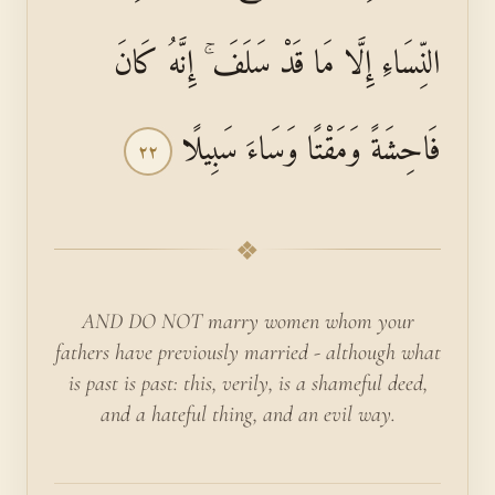
النِّسَاءِ إِلَّا مَا قَدْ سَلَفَ ۚ إِنَّهُ كَانَ
فَاحِشَةً وَمَقْتًا وَسَاءَ سَبِيلًا
٢٢
❖
AND DO NOT marry women whom your
fathers have previously married - although what
is past is past: this, verily, is a shameful deed,
and a hateful thing, and an evil way.