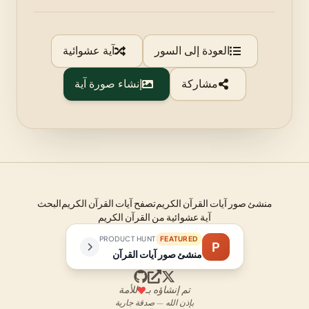
العودة إلى السور
آية عشوائية
مشاركة
إنشاء صورة آية
منشئ صور آيات القرآن الكريم
تصفح آيات القرآن الكريم
البحث
آية عشوائية من القرآن الكريم
PRODUCT HUNT
FEATURED
P
منشئ صور آيات القرآن
تم إنشاؤه بـ
للأمة
بإذن الله — صدقة جارية