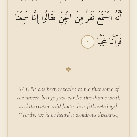
أَنَّهُ اسْتَمَعَ نَفَرٌ مِنَ الْجِنِّ فَقَالُوا إِنَّا سَمِعْنَا
قُرْآنًا عَجَبًا
١
❖
SAY: "It has been revealed to me that some of
the unseen beings gave ear [to this divine writ],
and thereupon said [unto their fellow-beings]:
"'Verily, we have heard a wondrous discourse,