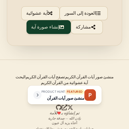
العودة إلى السور
آية عشوائية
مشاركة
إنشاء صورة آية
منشئ صور آيات القرآن الكريم
تصفح آيات القرآن الكريم
البحث
آية عشوائية من القرآن الكريم
PRODUCT HUNT
FEATURED
P
منشئ صور آيات القرآن
تم إنشاؤه بـ
للأمة
بإذن الله — صدقة جارية
أعدّه يزيد آل عيون
حولنا
·
سياسة الخصوصية
·
شروط الاستخدام