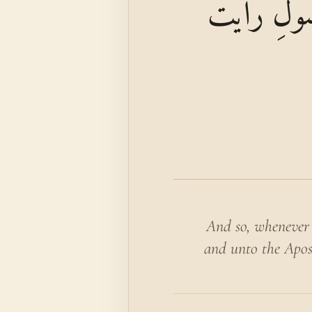
َّسُولِ رَأَيْتَ
And so, whenever 
and unto the Apost