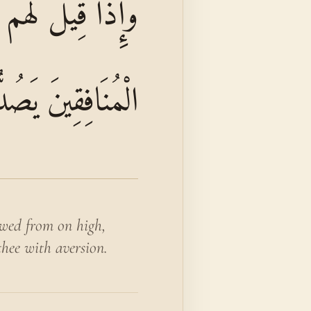
وَإِذَا قِيلَ لَهُمْ ت
الْمُنَافِقِينَ يَص
owed from on high,
thee with aversion.