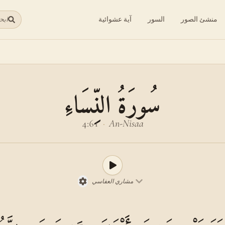
منشئ الصور
السور
آية عشوائية
ابح
سُورَةُ النِّسَاءِ
4:61
·
An-Nisaa
مشاري العفاسي