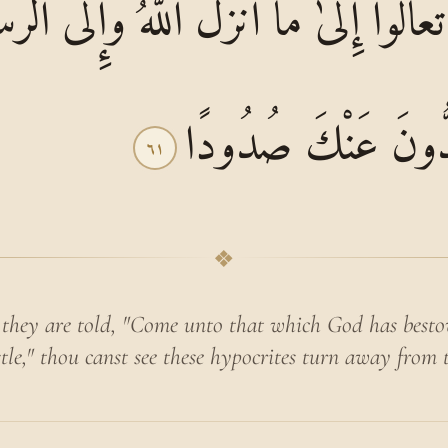
َعَالَوْا إِلَىٰ مَا أَنْزَلَ اللَّهُ وَإِلَى الر
ُدُّونَ عَنْكَ صُدُودًا
٦١
❖
they are told, "Come unto that which God has be­st
le," thou canst see these hypocrites turn away from 