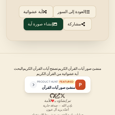
العودة إلى السور
آية عشوائية
مشاركة
إنشاء صورة آية
منشئ صور آيات القرآن الكريم
تصفح آيات القرآن الكريم
البحث
آية عشوائية من القرآن الكريم
PRODUCT HUNT
FEATURED
P
منشئ صور آيات القرآن
تم إنشاؤه بـ
للأمة
بإذن الله — صدقة جارية
أعدّه يزيد آل عيون
حولنا
·
سياسة الخصوصية
·
شروط الاستخدام