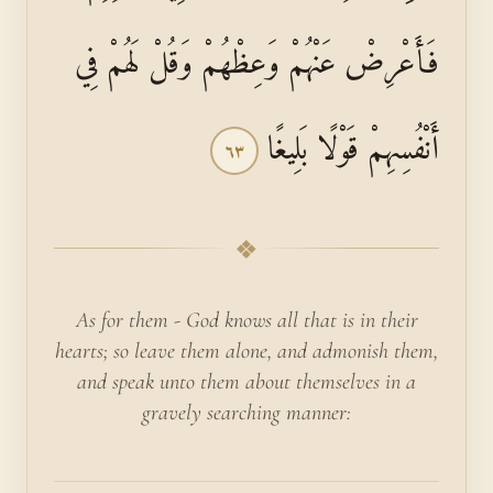
فَأَعْرِضْ عَنْهُمْ وَعِظْهُمْ وَقُلْ لَهُمْ فِي
أَنْفُسِهِمْ قَوْلًا بَلِيغًا
٦٣
❖
As for them - God knows all that is in their
hearts; so leave them alone, and admonish them,
and speak unto them about themselves in a
gravely search­ing manner: