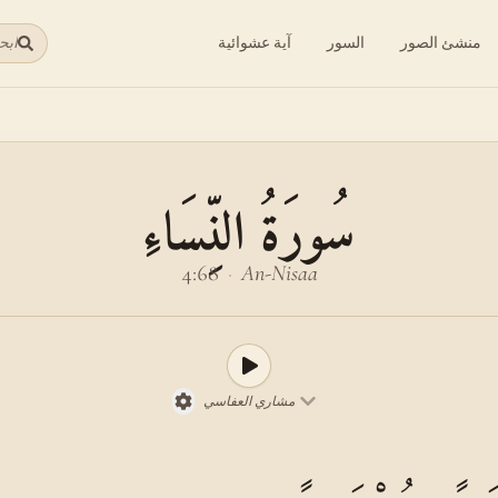
منشئ الصور
السور
آية عشوائية
ابح
سُورَةُ النِّسَاءِ
4:68
·
An-Nisaa
مشاري العفاسي