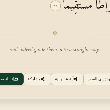
رَاطًا مُسْتَقِيمًا
٦٨
❖
and indeed guide them onto a straight way.
ودة إلى السور
آية عشوائية
مشاركة
إنشاء صو