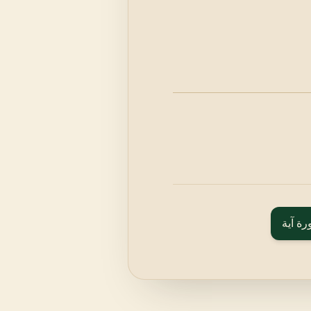
رة آية