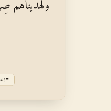
وَلَهَدَيْنَاهُمْ صِ
الع