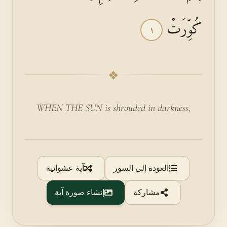
كُوِّرَتْ
١
❖
WHEN THE SUN is shrouded in darkness,
العودة إلى السور
آية عشوائية
مشاركة
إنشاء صورة آية