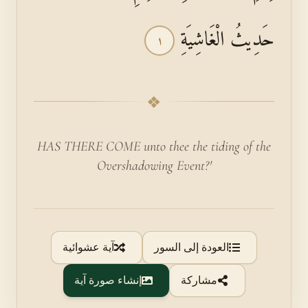
حَدِيثُ الْغَاشِيَةِ
١
❖
HAS THERE COME unto thee the tiding of the
Overshadowing Event?'
العودة إلى السور
آية عشوائية
مشاركة
إنشاء صورة آية