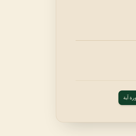
رة آية