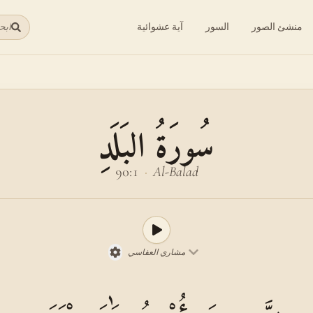
منشئ الصور
السور
آية عشوائية
ابح
سُورَةُ البَلَدِ
90:1
·
Al-Balad
مشاري العفاسي