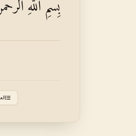
بِسْمِ اللَّهِ الرَّحْمَ
الع