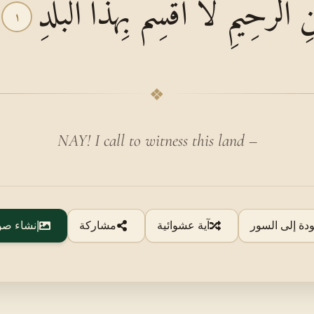
ٰنِ الرَّحِيمِ لَا أُقْسِمُ بِهَٰذَا الْبَلَدِ
١
❖
NAY! I call to witness this land –
ودة إلى السور
آية عشوائية
مشاركة
إنشاء صو