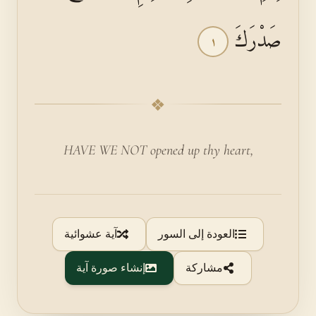
صَدْرَكَ
١
❖
HAVE WE NOT opened up thy heart,
العودة إلى السور
آية عشوائية
مشاركة
إنشاء صورة آية